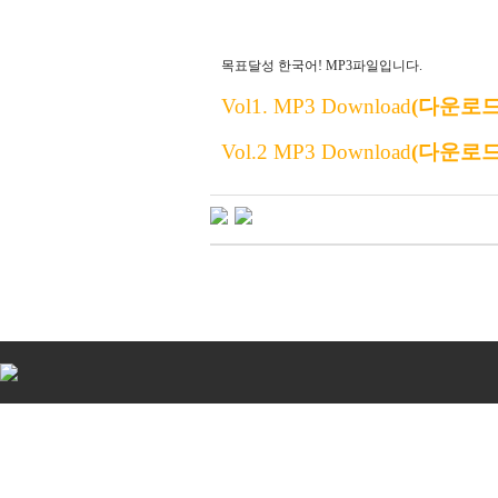
목표달성 한국어
! MP3파일입니다.
Vol1. MP3 Download
(다운로드
Vol.2 MP3 Download
(다운로드
비
아
탑-
시
알
리
스
구
입
비
아
센
터
임