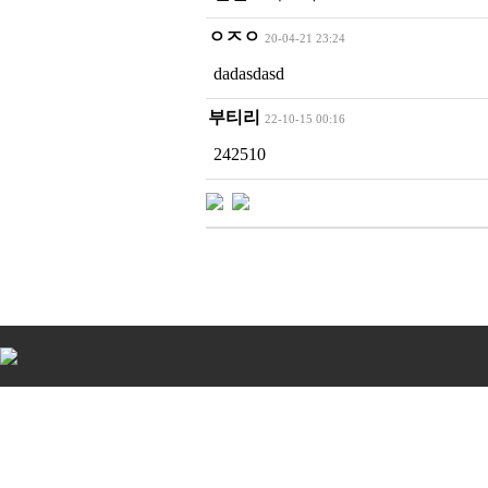
ㅇㅈㅇ
20-04-21 23:24
dadasdasd
부티리
22-10-15 00:16
242510
비
아
탑-
시
알
리
스
구
입
비
아
센