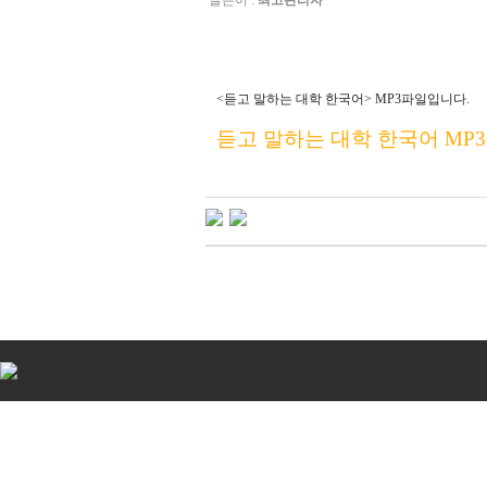
글쓴이 :
최고관리자
<듣고 말하는 대학 한국어> MP3파일입니다.
듣고 말하는 대학 한국어 MP3 D
비
아
탑-
시
알
리
스
구
입
비
아
센
터
임